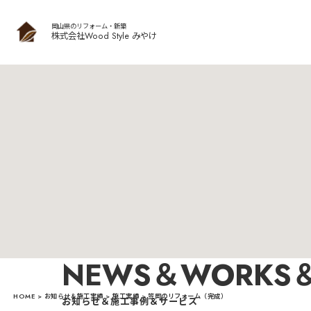
岡山県のリフォーム・新築
株式会社Wood Style みやけ
NEWS＆WORKS＆
HOME
>
お知らせ＆施工実績
>
施工実績
>
笠岡のリフォーム（完成）
お知らせ＆施工事例＆サービス