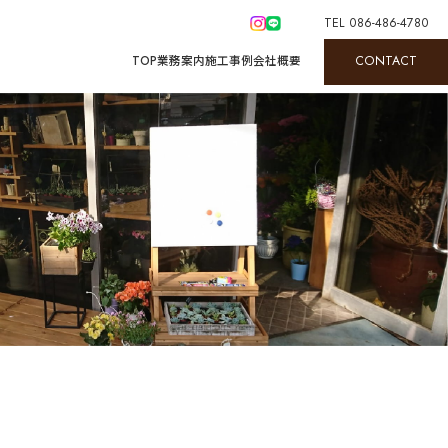
TEL 086-486-4780
CONTACT
T
O
P
業
務
案
内
施
工
事
例
会
社
概
要
T
O
P
業
務
案
内
施
工
事
例
会
社
概
要