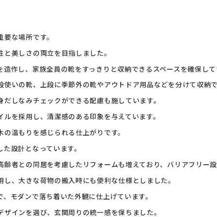
重要な場所です。
性と美しさの両立を目指しました。
を造作し、家族全員の靴をすっきりと収納できるスペースを確保して
段使いの靴、上段に季節外の靴やアウトドア用品などを分けて収納
身だしなみチェックができる配慮も施しています。
イルを採用し、清潔感のある印象を与えています。
木の温もりを感じられる仕上がりです。
した設計となっています。
高齢者との同居を考慮したリフォームも増えており、バリアフリー設
用し、大きな荷物の搬入時にも便利な仕様としました。
で、モダンで落ち着いた外観に仕上げています。
デザインを選び、玄関周りの統一感を保ちました。